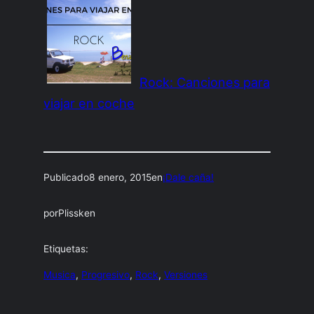
Rock: Canciones para
viajar en coche
Publicado
8 enero, 2015
en
¡Dale caña!
por
Plissken
Etiquetas:
Musica
, 
Progresivo
, 
Rock
, 
Versiones