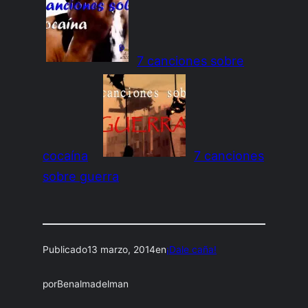
7 canciones sobre
cocaína
7 canciones
sobre guerra
Publicado
13 marzo, 2014
en
¡Dale caña!
por
Benalmadelman