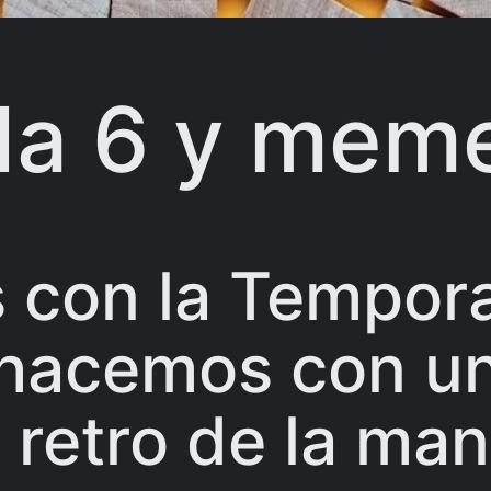
a 6 y meme
con la Tempora
o hacemos con u
retro de la man