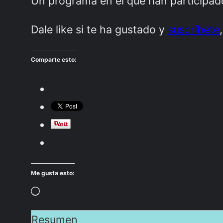
Un programa en el que han participa
Dale like si te ha gustado y
suscríbete
Comparte esto:
Me gusta esto:
Cargando…
Resumen