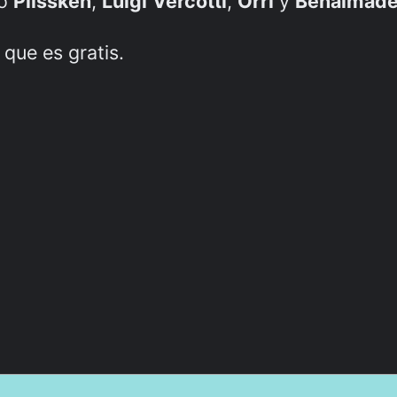
do
Plissken
,
Luigi
Vercotti
,
Orri
y
Benalmad
, que es gratis.