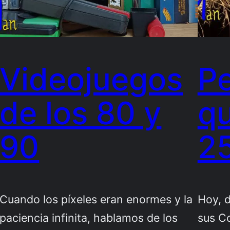
Videojuegos
Pe
de los 80 y
q
90
2
Cuando los píxeles eran enormes y la
Hoy, d
paciencia infinita, hablamos de los
sus C