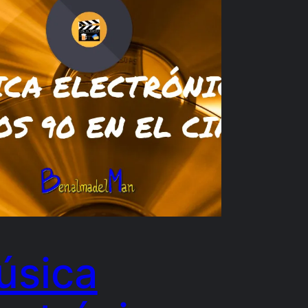
úsica