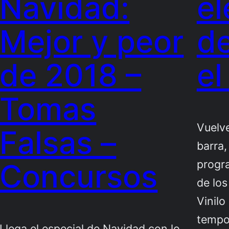
Navidad:
el
Mejor y peor
de
de 2018 –
el
Tomas
Vuelve
Falsas –
barra,
progra
Concursos
de los
Vinilo
tempo
Llega el especial de Navidad con lo